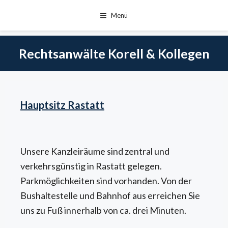
Menü
Zum
Inhalt
Rechtsanwälte Korell & Kollegen
springen
Hauptsitz Rastatt
Unsere Kanzleiräume sind zentral und
verkehrsgünstig in Rastatt gelegen.
Parkmöglichkeiten sind vorhanden. Von der
Bushaltestelle und Bahnhof aus erreichen Sie
uns zu Fuß innerhalb von ca. drei Minuten.